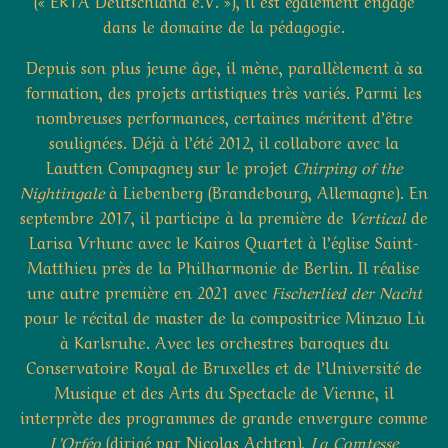
(« ERTA Deutschland e.V. »), il est également engagé
dans le domaine de la pédagogie.
Depuis son plus jeune âge, il mène, parallèlement à sa
formation, des projets artistiques très variés. Parmi les
nombreuses performances, certaines méritent d’être
soulignées. Déjà à l’été 2012, il collabore avec la
Lautten Compagney sur le projet
Chirping of the
Nightingale
à Liebenberg (Brandebourg, Allemagne). En
septembre 2017, il participe à la première de
Vertical
de
Larisa Vrhunc avec le Kairos Quartet à l’église Saint-
Matthieu près de la Philharmonie de Berlin. Il réalise
une autre première en 2021 avec
Fischerlied der Nacht
pour le récital de master de la compositrice Minzuo Lù
à Karlsruhe. Avec les orchestres baroques du
Conservatoire Royal de Bruxelles et de l’Université de
Musique et des Arts du Spectacle de Vienne, il
interprète des programmes de grande envergure comme
L’Orféo
(dirigé par Nicolas Achten),
La Comtesse