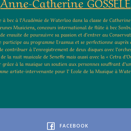
Anne-Catherine GOSSELE
 à bec à l’Académie de Waterloo dans la classe de Catherine V
Jeunes Musiciens, concours international de flûte à bec Sonbu
e ensuite de poursuivre sa passion et d’entrer au Conservato
e participe au programme Erasmus et se perfectionne auprès 
e contribuer à l’enregistrement de deux disques avec l’orche
e de la nuit musicale de Seneffe mais aussi avec la « Cetra d’
ter grâce à la musique un soutien aux personnes souffrant d’un
omme artiste-intervenante pour l’ Ecole de la Musique à Wate
FACEBOOK