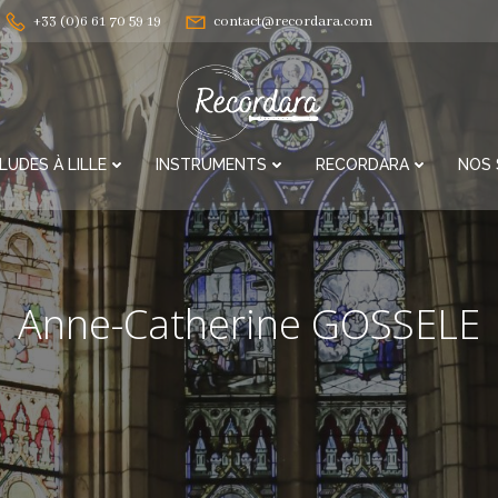
+33 (0)6 61 70 59 19
contact@recordara.com
LUDES À LILLE
INSTRUMENTS
RECORDARA
NOS 
Anne-Catherine GOSSELE